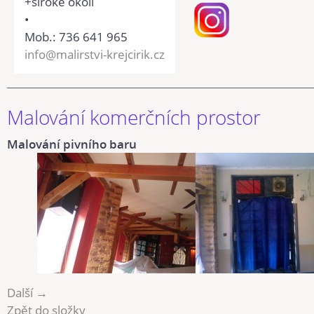
+široké okolí
•
Mob.: 736 641 965
info@malirstvi-krejcirik.cz
Malování komerčních prostor
Malování pivního baru
Další →
Zpět do složky