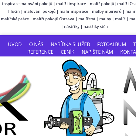
inspirace malování pokojů
|
malíři inspirace
|
malíř pokojů
|
malíři Os
Hlučín
|
malování pokojů
|
malíř inspirace
|
malby interiérů
|
malíř
malířské práce
|
malíři pokojů Ostrava
|
malířství
|
malby
|
malíř
|
mal
|
nástřiky
|
nástřiky stěn
ÚVOD
O NÁS
NABÍDKA SLUŽEB
FOTOALBUM
T
REFERENCE
CENÍK
NAPIŠTE NÁM
KONTA