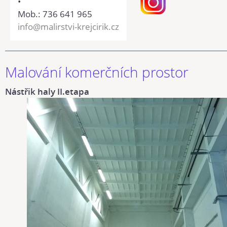
•
Mob.: 736 641 965
info@malirstvi-krejcirik.cz
Malování komerčních prostor
Nástřik haly II.etapa