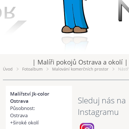
| Malíři pokojů Ostrava a okolí |
Úvod
Fotoalbum
Malování komerčních prostor
Nástř
Malířství Jk-color
Sleduj nás na
Ostrava
Působnost:
Instagramu
Ostrava
+široké okolí