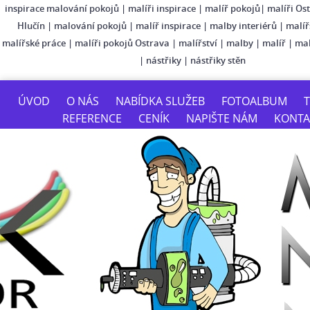
inspirace malování pokojů
|
malíři inspirace
|
malíř pokojů
|
malíři Os
Hlučín
|
malování pokojů
|
malíř inspirace
|
malby interiérů
|
malíř
malířské práce
|
malíři pokojů Ostrava
|
malířství
|
malby
|
malíř
|
mal
|
nástřiky
|
nástřiky stěn
ÚVOD
O NÁS
NABÍDKA SLUŽEB
FOTOALBUM
T
REFERENCE
CENÍK
NAPIŠTE NÁM
KONTA