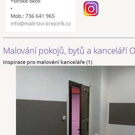
+široké okolí
•
Mob.: 736 641 965
info@malirstvi-krejcirik.cz
Malování pokojů, bytů a kanceláří 
Inspirace pro malování kanceláře (1)