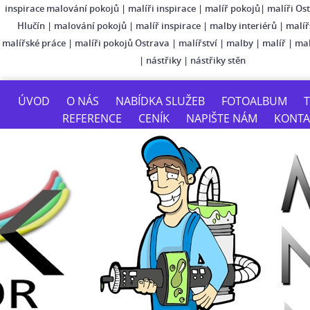
inspirace malování pokojů
|
malíři inspirace
|
malíř pokojů
|
malíři Os
Hlučín
|
malování pokojů
|
malíř inspirace
|
malby interiérů
|
malíř
malířské práce
|
malíři pokojů Ostrava
|
malířství
|
malby
|
malíř
|
mal
|
nástřiky
|
nástřiky stěn
ÚVOD
O NÁS
NABÍDKA SLUŽEB
FOTOALBUM
T
REFERENCE
CENÍK
NAPIŠTE NÁM
KONTA