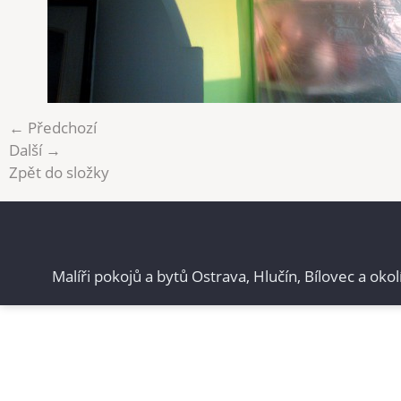
← Předchozí
Další →
Zpět do složky
Malíři pokojů a bytů Ostrava, Hlučín, Bílovec a okol