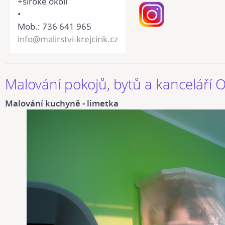
+široké okolí
•
Mob.: 736 641 965
info@malirstvi-krejcirik.cz
Malování pokojů, bytů a kanceláří 
Malování kuchyně - limetka