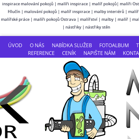
inspirace malování pokojů
|
malíři inspirace
|
malíř pokojů
|
malíři Os
Hlučín
|
malování pokojů
|
malíř inspirace
|
malby interiérů
|
malíř
malířské práce
|
malíři pokojů Ostrava
|
malířství
|
malby
|
malíř
|
mal
|
nástřiky
|
nástřiky stěn
ÚVOD
O NÁS
NABÍDKA SLUŽEB
FOTOALBUM
T
REFERENCE
CENÍK
NAPIŠTE NÁM
KONTA