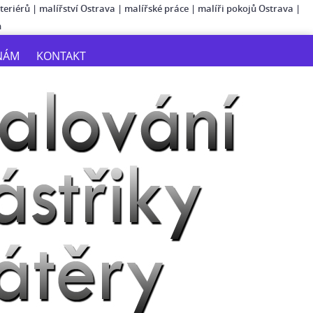
teriérů
|
malířství Ostrava
|
malířské práce
|
malíři pokojů Ostrava
|
n
NÁM
KONTAKT