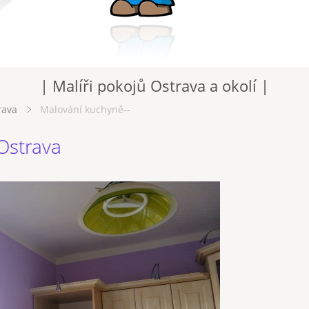
| Malíři pokojů Ostrava a okolí |
rava
Malování kuchyně--
 Ostrava