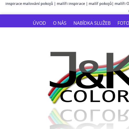
inspirace malování pokojů
|
malíři inspirace
|
malíř pokojů
|
malíři 
ÚVOD
O NÁS
NABÍDKA SLUŽEB
FOT