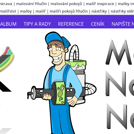
Ostrava
|
malování Hlučín
|
malování pokojů
|
malíř inspirace
|
malby in
malířství
|
malby
|
malíř
|
malíři pokojů Hlučín
|
nástřiky
|
nástřiky stě
OALBUM
TIPY A RADY
REFERENCE
CENÍK
NAPIŠTE 