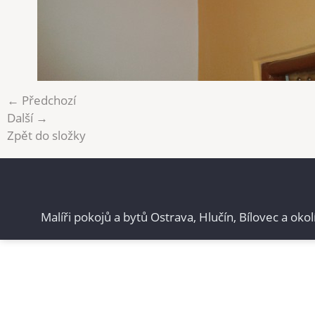
← Předchozí
Další →
Zpět do složky
Malíři pokojů a bytů Ostrava, Hlučín, Bílovec a okol