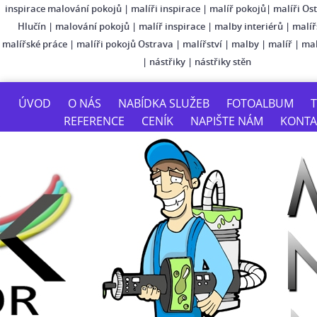
inspirace malování pokojů
|
malíři inspirace
|
malíř pokojů
|
malíři Os
Hlučín
|
malování pokojů
|
malíř inspirace
|
malby interiérů
|
malíř
malířské práce
|
malíři pokojů Ostrava
|
malířství
|
malby
|
malíř
|
mal
|
nástřiky
|
nástřiky stěn
ÚVOD
O NÁS
NABÍDKA SLUŽEB
FOTOALBUM
T
REFERENCE
CENÍK
NAPIŠTE NÁM
KONTA