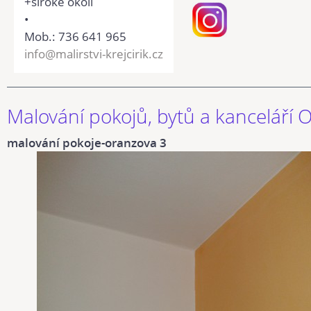
+široké okolí
•
Mob.: 736 641 965
info@malirstvi-krejcirik.cz
Malování pokojů, bytů a kanceláří 
malování pokoje-oranzova 3