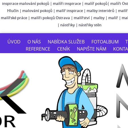
inspirace malování pokojů
|
malíři inspirace
|
malíř pokojů
|
malíři Os
Hlučín
|
malování pokojů
|
malíř inspirace
|
malby interiérů
|
malíř
malířské práce
|
malíři pokojů Ostrava
|
malířství
|
malby
|
malíř
|
mal
|
nástřiky
|
nástřiky stěn
ÚVOD
O NÁS
NABÍDKA SLUŽEB
FOTOALBUM
T
REFERENCE
CENÍK
NAPIŠTE NÁM
KONTA