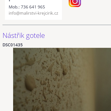
•
Mob.: 736 641 965
info@malirstvi-krejcirik.cz
Nástřik gotele
DSC01435