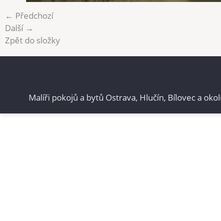
← Předchozí
Další →
Zpět do složky
Malíři pokojů a bytů Ostrava, Hlučín, Bílovec a okol