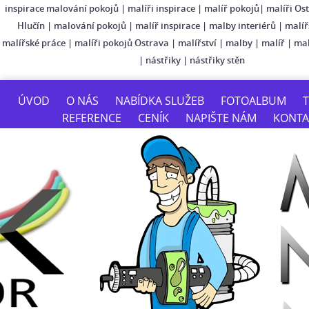
inspirace malování pokojů
|
malíři inspirace
|
malíř pokojů
|
malíři Os
Hlučín
|
malování pokojů
|
malíř inspirace
|
malby interiérů
|
malíř
malířské práce
|
malíři pokojů Ostrava
|
malířství
|
malby
|
malíř
|
mal
|
nástřiky
|
nástřiky stěn
ÚVOD
O NÁS
NABÍDKA SLUŽEB
FOTOALBUM
T
REFERENCE
CENÍK
NAPIŠTE NÁM
KONTA