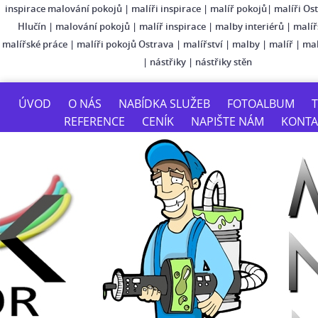
inspirace malování pokojů
|
malíři inspirace
|
malíř pokojů
|
malíři Os
Hlučín
|
malování pokojů
|
malíř inspirace
|
malby interiérů
|
malíř
malířské práce
|
malíři pokojů Ostrava
|
malířství
|
malby
|
malíř
|
mal
|
nástřiky
|
nástřiky stěn
ÚVOD
O NÁS
NABÍDKA SLUŽEB
FOTOALBUM
T
REFERENCE
CENÍK
NAPIŠTE NÁM
KONTA