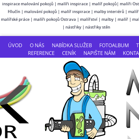
inspirace malování pokojů
|
malíři inspirace
|
malíř pokojů
|
malíři Os
Hlučín
|
malování pokojů
|
malíř inspirace
|
malby interiérů
|
malíř
malířské práce
|
malíři pokojů Ostrava
|
malířství
|
malby
|
malíř
|
mal
|
nástřiky
|
nástřiky stěn
ÚVOD
O NÁS
NABÍDKA SLUŽEB
FOTOALBUM
T
REFERENCE
CENÍK
NAPIŠTE NÁM
KONTA