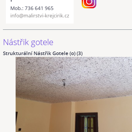
•
Mob.: 736 641 965
info@malirstvi-krejcirik.cz
Nástřik gotele
Strukturální Nástřik Gotele (o) (3)