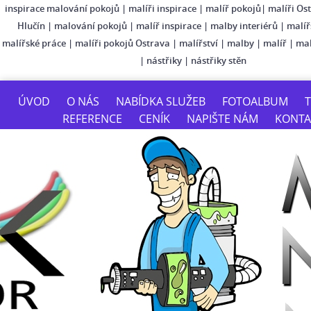
inspirace malování pokojů
|
malíři inspirace
|
malíř pokojů
|
malíři Os
Hlučín
|
malování pokojů
|
malíř inspirace
|
malby interiérů
|
malíř
malířské práce
|
malíři pokojů Ostrava
|
malířství
|
malby
|
malíř
|
mal
|
nástřiky
|
nástřiky stěn
ÚVOD
O NÁS
NABÍDKA SLUŽEB
FOTOALBUM
T
REFERENCE
CENÍK
NAPIŠTE NÁM
KONTA