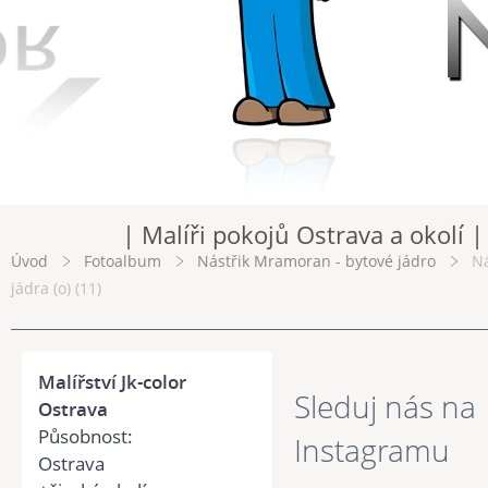
| Malíři pokojů Ostrava a okolí |
Úvod
Fotoalbum
Nástřik Mramoran - bytové jádro
Ná
jádra (o) (11)
Malířství Jk-color
Sleduj nás na
Ostrava
Působnost:
Instagramu
Ostrava