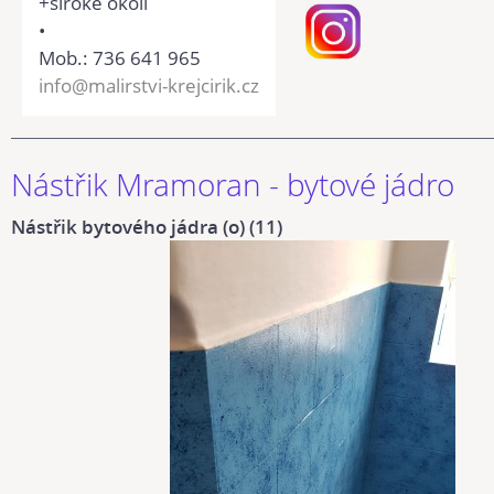
+široké okolí
•
Mob.: 736 641 965
info@malirstvi-krejcirik.cz
Nástřik Mramoran - bytové jádro
Nástřik bytového jádra (o) (11)