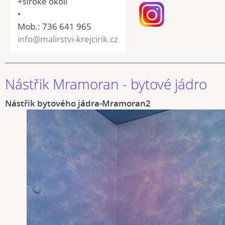
+široké okolí
•
Mob.: 736 641 965
info@malirstvi-krejcirik.cz
Nástřik Mramoran - bytové jádro
Nástřik bytového jádra-Mramoran2