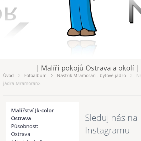
| Malíři pokojů Ostrava a okolí |
Úvod
Fotoalbum
Nástřik Mramoran - bytové jádro
Ná
jádra-Mramoran2
Malířství Jk-color
Sleduj nás na
Ostrava
Působnost:
Instagramu
Ostrava