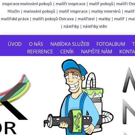
inspirace malování pokojů
|
malíři inspirace
|
malíř pokojů
|
malíři Os
Hlučín
|
malování pokojů
|
malíř inspirace
|
malby interiérů
|
malíř
malířské práce
|
malíři pokojů Ostrava
|
malířství
|
malby
|
malíř
|
mal
|
nástřiky
|
nástřiky stěn
ÚVOD
O NÁS
NABÍDKA SLUŽEB
FOTOALBUM
T
REFERENCE
CENÍK
NAPIŠTE NÁM
KONTA