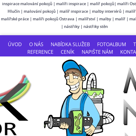
inspirace malování pokojů
|
malíři inspirace
|
malíř pokojů
|
malíři Os
Hlučín
|
malování pokojů
|
malíř inspirace
|
malby interiérů
|
malíř
malířské práce
|
malíři pokojů Ostrava
|
malířství
|
malby
|
malíř
|
mal
|
nástřiky
|
nástřiky stěn
ÚVOD
O NÁS
NABÍDKA SLUŽEB
FOTOALBUM
T
REFERENCE
CENÍK
NAPIŠTE NÁM
KONTA