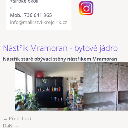
+široké okolí
•
Mob.: 736 641 965
info@malirstvi-krejcirik.cz
Nástřik Mramoran - bytové jádro
Nástřik staré obývací stěny nástřikem Mramoran
← Předchozí
Další →