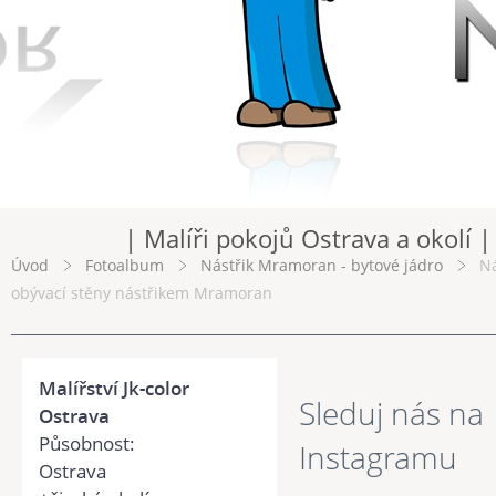
| Malíři pokojů Ostrava a okolí |
Úvod
Fotoalbum
Nástřik Mramoran - bytové jádro
Ná
obývací stěny nástřikem Mramoran
Malířství Jk-color
Sleduj nás na
Ostrava
Působnost:
Instagramu
Ostrava