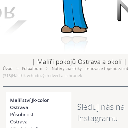
| Malíři pokojů Ostrava a okolí |
Úvod
Fotoalbum
Nátěry ,nástřiky - renovace topení, záru
(313)Nástřik vchodových dveří a schránek
Malířství Jk-color
Sleduj nás na
Ostrava
Působnost:
Instagramu
Ostrava