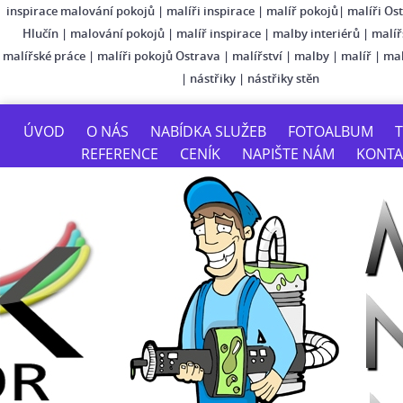
inspirace malování pokojů
|
malíři inspirace
|
malíř pokojů
|
malíři Os
Hlučín
|
malování pokojů
|
malíř inspirace
|
malby interiérů
|
malíř
malířské práce
|
malíři pokojů Ostrava
|
malířství
|
malby
|
malíř
|
mal
|
nástřiky
|
nástřiky stěn
ÚVOD
O NÁS
NABÍDKA SLUŽEB
FOTOALBUM
T
REFERENCE
CENÍK
NAPIŠTE NÁM
KONTA