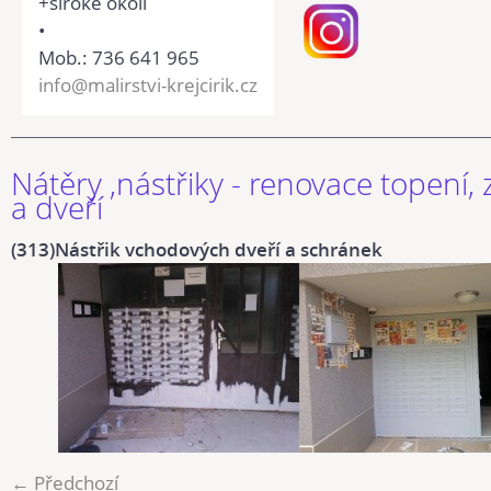
+široké okolí
•
Mob.: 736 641 965
info@malirstvi-krejcirik.cz
Nátěry ,nástřiky - renovace topení,
a dveří
(313)Nástřik vchodových dveří a schránek
← Předchozí