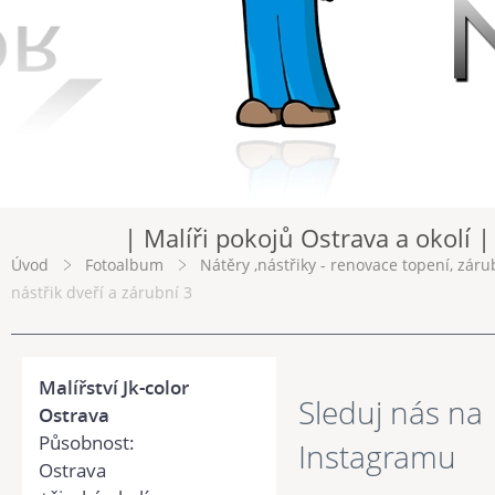
| Malíři pokojů Ostrava a okolí |
Úvod
Fotoalbum
Nátěry ,nástřiky - renovace topení, záru
nástřik dveří a zárubní 3
Malířství Jk-color
Sleduj nás na
Ostrava
Působnost:
Instagramu
Ostrava