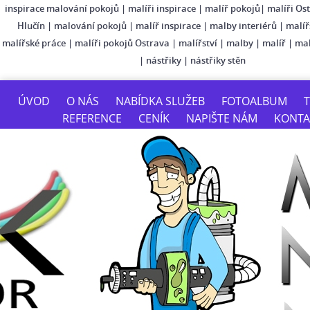
inspirace malování pokojů
|
malíři inspirace
|
malíř pokojů
|
malíři Os
Hlučín
|
malování pokojů
|
malíř inspirace
|
malby interiérů
|
malíř
malířské práce
|
malíři pokojů Ostrava
|
malířství
|
malby
|
malíř
|
mal
|
nástřiky
|
nástřiky stěn
ÚVOD
O NÁS
NABÍDKA SLUŽEB
FOTOALBUM
T
REFERENCE
CENÍK
NAPIŠTE NÁM
KONTA