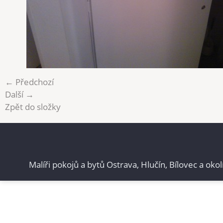
← Předchozí
Další →
Zpět do složky
Malíři pokojů a bytů Ostrava, Hlučín, Bílovec a okol