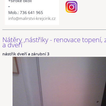
+široké okolí
•
Mob.: 736 641 965
info@malirstvi-krejcirik.cz
Nátěry ,nástřiky - renovace topení,
a dveří
nástřik dveří a zárubní 3