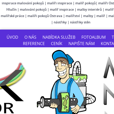
inspirace malování pokojů
|
malíři inspirace
|
malíř pokojů
|
malíři Os
Hlučín
|
malování pokojů
|
malíř inspirace
|
malby interiérů
|
malíř
malířské práce
|
malíři pokojů Ostrava
|
malířství
|
malby
|
malíř
|
mal
|
nástřiky
|
nástřiky stěn
ÚVOD
O NÁS
NABÍDKA SLUŽEB
FOTOALBUM
T
REFERENCE
CENÍK
NAPIŠTE NÁM
KONTA