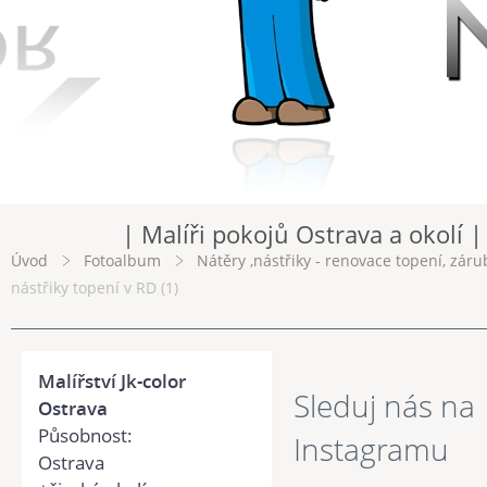
| Malíři pokojů Ostrava a okolí |
Úvod
Fotoalbum
Nátěry ,nástřiky - renovace topení, záru
nástřiky topení v RD (1)
Malířství Jk-color
Sleduj nás na
Ostrava
Působnost:
Instagramu
Ostrava