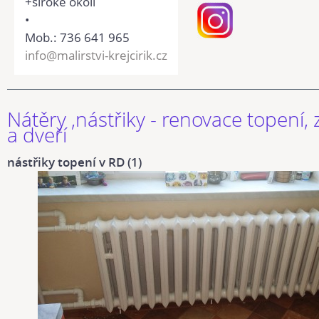
+široké okolí
•
Mob.: 736 641 965
info@malirstvi-krejcirik.cz
Nátěry ,nástřiky - renovace topení,
a dveří
nástřiky topení v RD (1)