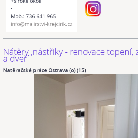
+široké okolí
•
Mob.: 736 641 965
info@malirstvi-krejcirik.cz
Nátěry ,nástřiky - renovace topení,
a dveří
Natěračské práce Ostrava (o) (15)