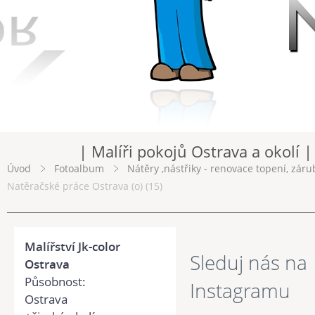
| Malíři pokojů Ostrava a okolí |
Úvod
Fotoalbum
Nátěry ,nástřiky - renovace topení, záru
Natěračské práce Ostrava (o) (15)
Malířství Jk-color
Sleduj nás na
Ostrava
Působnost:
Instagramu
Ostrava