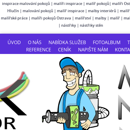
inspirace malování pokojů
|
malíři inspirace
|
malíř pokojů
|
malíři Os
Hlučín
|
malování pokojů
|
malíř inspirace
|
malby interiérů
|
malíř
malířské práce
|
malíři pokojů Ostrava
|
malířství
|
malby
|
malíř
|
mal
|
nástřiky
|
nástřiky stěn
ÚVOD
O NÁS
NABÍDKA SLUŽEB
FOTOALBUM
T
REFERENCE
CENÍK
NAPIŠTE NÁM
KONTA