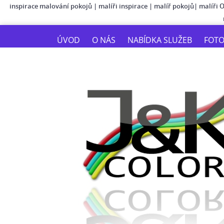
inspirace malování pokojů
|
malíři inspirace
|
malíř pokojů
|
malíři 
ÚVOD
O NÁS
NABÍDKA SLUŽEB
FOT