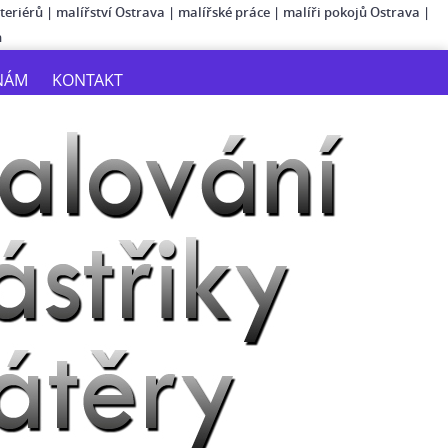
teriérů
|
malířství Ostrava
|
malířské práce
|
malíři pokojů Ostrava
|
n
NÁM
KONTAKT