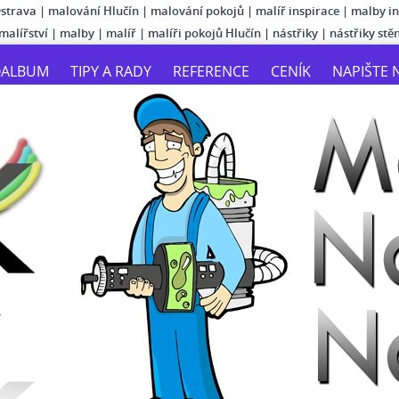
Ostrava
|
malování Hlučín
|
malování pokojů
|
malíř inspirace
|
malby in
malířství
|
malby
|
malíř
|
malíři pokojů Hlučín
|
nástřiky
|
nástřiky stě
OALBUM
TIPY A RADY
REFERENCE
CENÍK
NAPIŠTE 