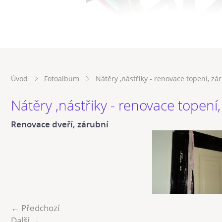
Úvod
Fotoalbum
Nátěry ,nástřiky - renovace topení, zá
Nátěry ,nástřiky - renovace topení,
Renovace dveří, zárubní
← Předchozí
Další →