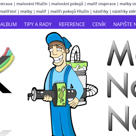
Ostrava
|
malování Hlučín
|
malování pokojů
|
malíř inspirace
|
malby in
malířství
|
malby
|
malíř
|
malíři pokojů Hlučín
|
nástřiky
|
nástřiky stě
OALBUM
TIPY A RADY
REFERENCE
CENÍK
NAPIŠTE 