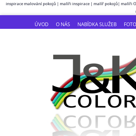
inspirace malování pokojů
|
malíři inspirace
|
malíř pokojů
|
malíři 
ÚVOD
O NÁS
NABÍDKA SLUŽEB
FOT