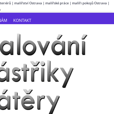
teriérů
|
malířství Ostrava
|
malířské práce
|
malíři pokojů Ostrava
|
n
NÁM
KONTAKT