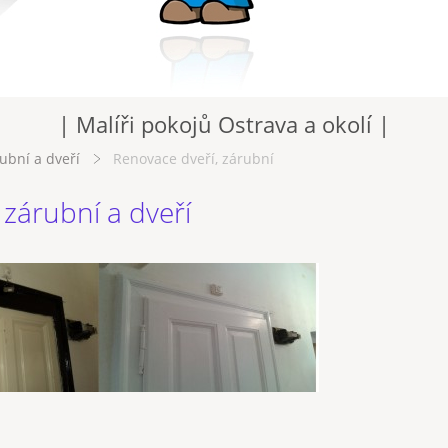
| Malíři pokojů Ostrava a okolí |
rubní a dveří
Renovace dveří, zárubní
 zárubní a dveří