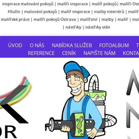
inspirace malování pokojů
|
malíři inspirace
|
malíř pokojů
|
malíři Os
Hlučín
|
malování pokojů
|
malíř inspirace
|
malby interiérů
|
malíř
malířské práce
|
malíři pokojů Ostrava
|
malířství
|
malby
|
malíř
|
mal
|
nástřiky
|
nástřiky stěn
ÚVOD
O NÁS
NABÍDKA SLUŽEB
FOTOALBUM
T
REFERENCE
CENÍK
NAPIŠTE NÁM
KONTA