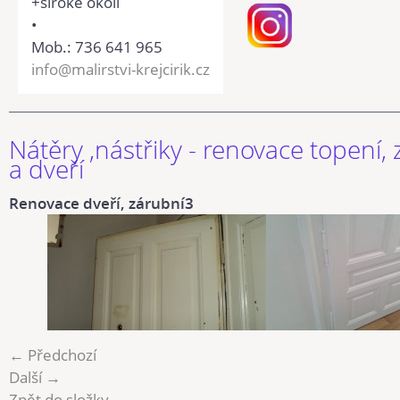
+široké okolí
•
Mob.: 736 641 965
info@malirstvi-krejcirik.cz
Nátěry ,nástřiky - renovace topení,
a dveří
Renovace dveří, zárubní3
← Předchozí
Další →
Zpět do složky