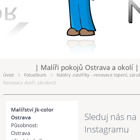
| Malíři pokojů Ostrava a okolí |
Úvod
Fotoalbum
Nátěry ,nástřiky - renovace topení, záru
Renovace dveří, zárubní3
Malířství Jk-color
Sleduj nás na
Ostrava
Působnost:
Instagramu
Ostrava