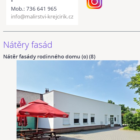
•
Mob.: 736 641 965
info@malirstvi-krejcirik.cz
Nátěry fasád
Nátěr fasády rodinného domu (o) (8)