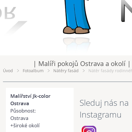
| Malíři pokojů Ostrava a okolí |
Úvod
Fotoalbum
Nátěry fasád
Nátěr fasády rodinnéh
Malířství Jk-color
Sleduj nás na
Ostrava
Působnost:
Instagramu
Ostrava
+široké okolí