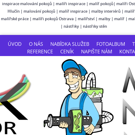
inspirace malování pokojů
|
malíři inspirace
|
malíř pokojů
|
malíři Os
Hlučín
|
malování pokojů
|
malíř inspirace
|
malby interiérů
|
malíř
malířské práce
|
malíři pokojů Ostrava
|
malířství
|
malby
|
malíř
|
mal
|
nástřiky
|
nástřiky stěn
ÚVOD
O NÁS
NABÍDKA SLUŽEB
FOTOALBUM
T
REFERENCE
CENÍK
NAPIŠTE NÁM
KONTA