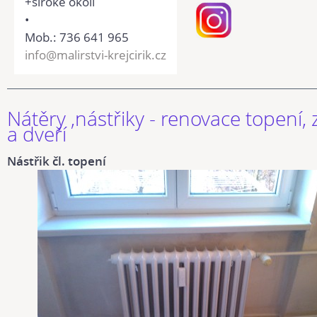
+široké okolí
•
Mob.: 736 641 965
info@malirstvi-krejcirik.cz
Nátěry ,nástřiky - renovace topení,
a dveří
Nástřik čl. topení