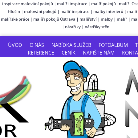
inspirace malování pokojů
|
malíři inspirace
|
malíř pokojů
|
malíři Os
Hlučín
|
malování pokojů
|
malíř inspirace
|
malby interiérů
|
malíř
malířské práce
|
malíři pokojů Ostrava
|
malířství
|
malby
|
malíř
|
mal
|
nástřiky
|
nástřiky stěn
ÚVOD
O NÁS
NABÍDKA SLUŽEB
FOTOALBUM
T
REFERENCE
CENÍK
NAPIŠTE NÁM
KONTA