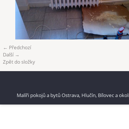
← Předchozí
Další →
Zpět do složky
Malíři pokojů a bytů Ostrava, Hlučín, Bílovec a okol