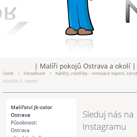
| Malíři pokojů Ostrava a okolí |
Úvod
Fotoalbum
Nátěry ,nástřiky - renovace topení, záru
Nástřik čl. topení
Malířství Jk-color
Sleduj nás na
Ostrava
Působnost:
Instagramu
Ostrava