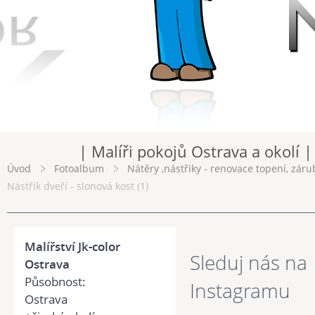
| Malíři pokojů Ostrava a okolí |
Úvod
Fotoalbum
Nátěry ,nástřiky - renovace topení, záru
Nástřik dveří - slonová kost (1)
Malířství Jk-color
Sleduj nás na
Ostrava
Působnost:
Instagramu
Ostrava