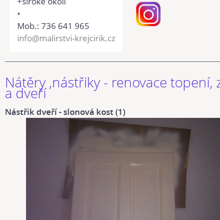
+široké okolí
•
Mob.: 736 641 965
info@malirstvi-krejcirik.cz
Nátěry ,nástřiky - renovace topení,
a dveří
Nástřik dveří - slonová kost (1)