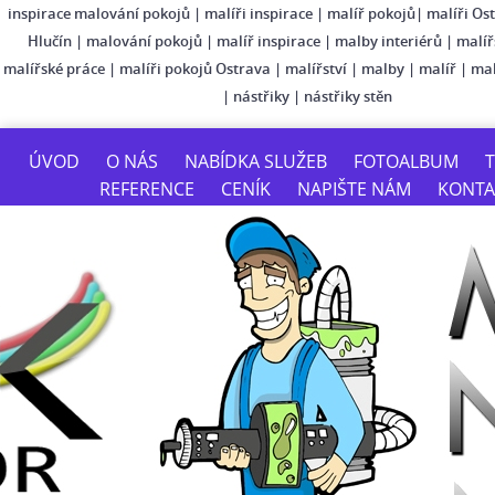
inspirace malování pokojů
|
malíři inspirace
|
malíř pokojů
|
malíři Os
Hlučín
|
malování pokojů
|
malíř inspirace
|
malby interiérů
|
malíř
malířské práce
|
malíři pokojů Ostrava
|
malířství
|
malby
|
malíř
|
mal
|
nástřiky
|
nástřiky stěn
ÚVOD
O NÁS
NABÍDKA SLUŽEB
FOTOALBUM
T
REFERENCE
CENÍK
NAPIŠTE NÁM
KONTA