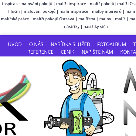
inspirace malování pokojů
|
malíři inspirace
|
malíř pokojů
|
malíři Os
Hlučín
|
malování pokojů
|
malíř inspirace
|
malby interiérů
|
malíř
malířské práce
|
malíři pokojů Ostrava
|
malířství
|
malby
|
malíř
|
mal
|
nástřiky
|
nástřiky stěn
ÚVOD
O NÁS
NABÍDKA SLUŽEB
FOTOALBUM
T
REFERENCE
CENÍK
NAPIŠTE NÁM
KONTA