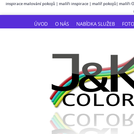
inspirace malování pokojů
|
malíři inspirace
|
malíř pokojů
|
malíři 
ÚVOD
O NÁS
NABÍDKA SLUŽEB
FOT