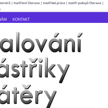
teriérů
|
malířství Ostrava
|
malířské práce
|
malíři pokojů Ostrava
|
n
NÁM
KONTAKT