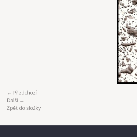
← Předchozí
Další →
Zpět do složky