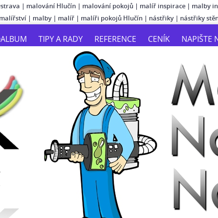
Ostrava
|
malování Hlučín
|
malování pokojů
|
malíř inspirace
|
malby in
malířství
|
malby
|
malíř
|
malíři pokojů Hlučín
|
nástřiky
|
nástřiky stě
OALBUM
TIPY A RADY
REFERENCE
CENÍK
NAPIŠTE 